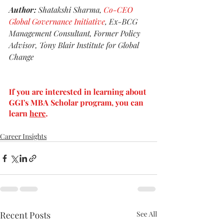
Author: 
Shatakshi Sharma, 
Co-CEO 
Global Governance Initiative
, Ex-BCG 
Management Consultant, Former Policy 
Advisor, Tony Blair Institute for Global 
Change
If you are interested in learning about 
GGI's MBA Scholar program, you can 
learn 
here
.
Career Insights
Recent Posts
See All