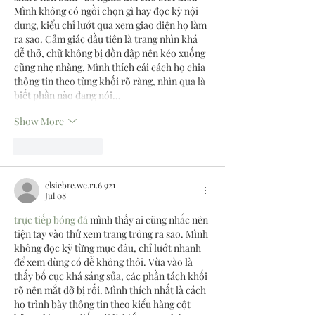
Mình không có ngồi chọn gì hay đọc kỹ nội 
dung, kiểu chỉ lướt qua xem giao diện họ làm 
ra sao. Cảm giác đầu tiên là trang nhìn khá 
dễ thở, chữ không bị dồn dập nên kéo xuống 
cũng nhẹ nhàng. Mình thích cái cách họ chia 
thông tin theo từng khối rõ ràng, nhìn qua là 
biết phần nào đang nói…
Show More
Like
Reply
elsiebre.we.r1.6.921
Jul 08
trực tiếp bóng đá
 mình thấy ai cũng nhắc nên 
tiện tay vào thử xem trang trông ra sao. Mình 
không đọc kỹ từng mục đâu, chỉ lướt nhanh 
để xem dùng có dễ không thôi. Vừa vào là 
thấy bố cục khá sáng sủa, các phần tách khối 
rõ nên mắt đỡ bị rối. Mình thích nhất là cách 
họ trình bày thông tin theo kiểu hàng cột 