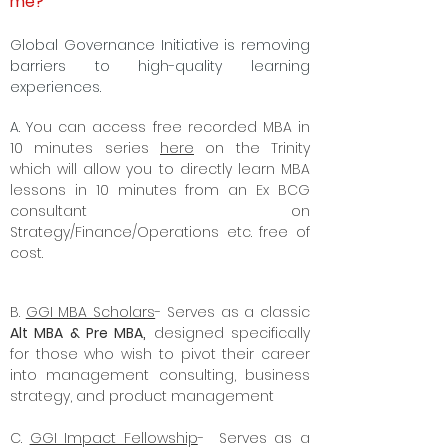
me?
Global Governance Initiative is removing
barriers to high-quality learning
experiences.
A. Y
ou can access free recorded MBA in
10 minutes series
here
on the Trinity
which will allow you to directly learn MBA
lessons in 10 minutes from an Ex BCG
consultant on
Strategy/Finance/Operations etc. free of
cost.
B.
GGI MBA Scholars
- Serves as a classic
Alt MBA & Pre MBA,
designed specifically
for those who wish to pivot their career
into management consulting, business
strategy, and product management
C.
GGI Impact Fellowship
- Serves as a