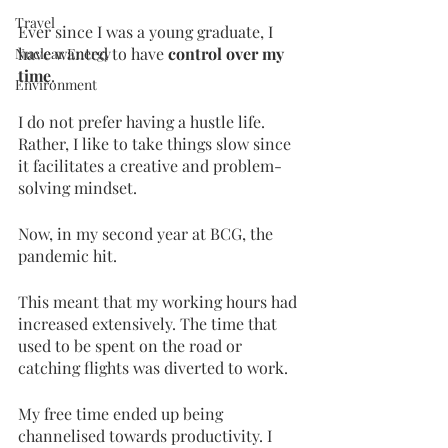
Travel
Ever since I was a young graduate, I 
have wanted to have 
control over my 
Nuclear Energy
time
. 
Environment
I do not prefer having a hustle life. 
Rather, I like to take things slow since 
it facilitates a creative and problem-
solving mindset. 
Now, in my second year at BCG, the 
pandemic hit. 
This meant that my working hours had 
increased extensively. The time that 
used to be spent on the road or 
catching flights was diverted to work. 
My free time ended up being 
channelised towards productivity. I 