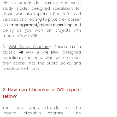
classic experiential learning and work-
study model, designed specifically for
those who are exploring Plan B for Civil
Services and looking to pivot their career
into
management/impact consulting
and
policy as you work on projects with
mentors from MBB
D.
GGI Policy Scholars
- Serves as a
classic
Alt MPP & Pre MPP,
designed
specifically for those who wish to pivot
their career into the
public policy
and
development sector
2. How can I become a GGI Impact
fellow?
Y
ou can apply directly to the
Impact
Fellowship Program
. The