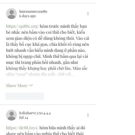
laurasanms311989
6 days ago
https://qs88z.org/
 hôm trước mình thấy bạn 
bè nhắc nên bấm vào coi thử cho biết, kiểu 
xem giao diện có dễ dùng không thôi. Vào cái 
là thấy bố cục khá gọn, chia khối rõ ràng nên 
lướt nhanh vẫn hiểu mình đang ở phần nào, 
không bị ngợp chữ. Mình thử bấm qua lại vài 
mục thì trang phản hồi nhanh, gần như 
không thấy khựng hay phải chờ lâu. Màu sắc 
nhìn “sang” nhưng dịu mắt, chữ với…
Show More
Like
Reply
lydiaharve.y50.4.4.4
Jul 24
https://de88.toys/
 hôm bữa mình thấy ai đó 
share nên bấm vào nghía thử cho biết thôi. 