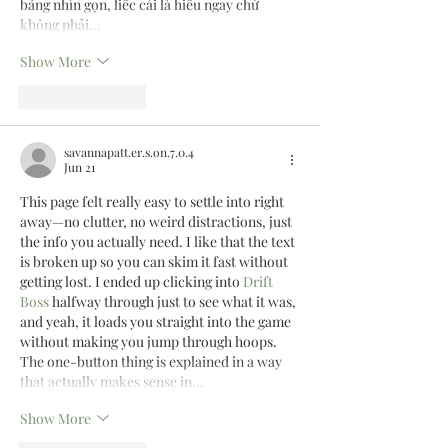
bảng nhìn gọn, liếc cái là hiểu ngay chứ 
không phải…
Show More
Like
Reply
savannapatt.er.s.on.7.0.4
Jun 21
This page felt really easy to settle into right 
away—no clutter, no weird distractions, just 
the info you actually need. I like that the text 
is broken up so you can skim it fast without 
getting lost. I ended up clicking into 
Drift 
Boss
 halfway through just to see what it was, 
and yeah, it loads you straight into the game 
without making you jump through hoops. 
The one-button thing is explained in a way 
that actually makes sense in…
Show More