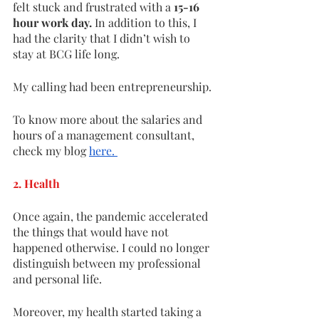
felt stuck and frustrated with a 
15-16 
hour work day.
 In addition to this, I 
had the clarity that I didn’t wish to 
stay at BCG life long. 
My calling had been entrepreneurship. 
To know more about the salaries and 
hours of a management consultant, 
check my blog 
here. 
2. Health
Once again, the pandemic accelerated 
the things that would have not 
happened otherwise. I could no longer 
distinguish between my professional 
and personal life. 
Moreover, my health started taking a 