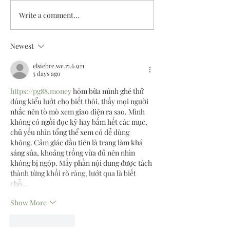
Write a comment...
How McKinsey trains you better
How to answer the mo
than Harvard?
MBA Interview Questio
Newest
elsiebre.we.r1.6.921
5 days ago
https://pg88.money
 hôm bữa mình ghé thử 
đúng kiểu lướt cho biết thôi, thấy mọi người 
nhắc nên tò mò xem giao diện ra sao. Mình 
không có ngồi đọc kỹ hay bấm hết các mục, 
chủ yếu nhìn tổng thể xem có dễ dùng 
không. Cảm giác đầu tiên là trang làm khá 
sáng sủa, khoảng trống vừa đủ nên nhìn 
không bị ngộp. Mấy phần nội dung được tách 
thành từng khối rõ ràng, lướt qua là biết 
chỗ…
Show More
Like
Reply